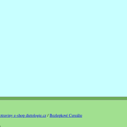
traviny e-shop dietologie.cz
/
Bezlepkové Cereálie
: