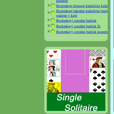
krémem
Bezlepkové křupavé kukuřičné kuličky
Bezlepkové lahodné kukuřičné lupínky
máčené v kávě
Bezlepkový cereální balíček
Bezlepkový cereální balíček II.
Bezlepkový cereální balíček komplet