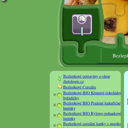
Bezlepk
Bezlepkové potraviny e-shop
dietologie.cz
Bezlepkové Cereálie
Bezlepkové BIO Křupavé čokoládové
hvězdičky
Bezlepkové BIO Pražené kukuřičné
lupínky
Bezlepkové BIO Rýžovo-pohankové
lupínky
Bezlepkové cereální kapky s nugátovým