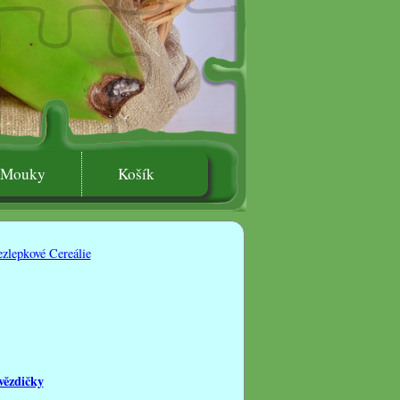
Mouky
Košík
zlepkové Cereálie
vězdičky