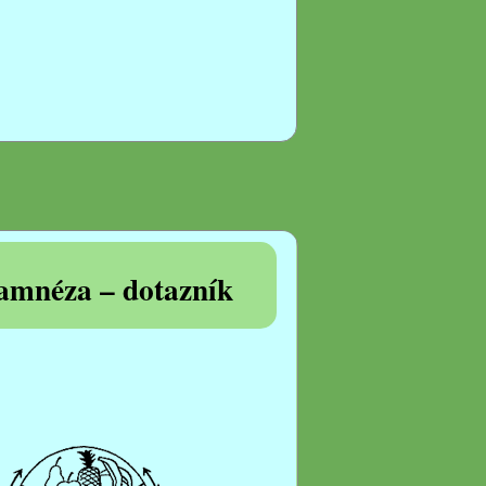
amnéza – dotazník