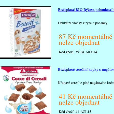
Bezlepkové BIO Rýžovo-pohankové 
Delikátní vločky z rýže a pohanky.
87 Kč momentálně
nelze objednat
Kód zboží:
VCBCA00014
Bezlepkové cereální kapky s nugát
Křupavé cereálie plné nugátového kré
41 Kč momentálně
nelze objednat
Kód zboží:
41-AGL15