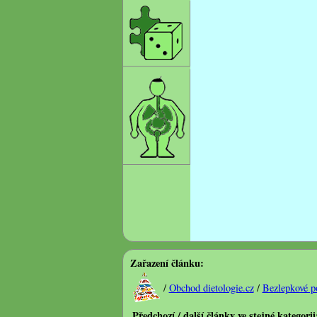
Zařazení článku:
/
Obchod dietologie.cz
/
Bezlepkové po
Předchozí / další články ve stejné kategorii