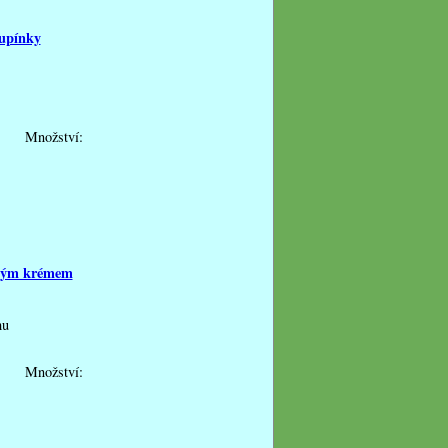
lupínky
Množství:
ovým krémem
mu
Množství: