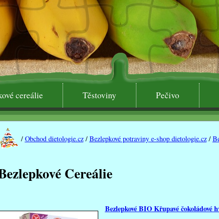
ové cereálie
Těstoviny
Pečivo
1x
/
Obchod dietologie.cz
/
Bezlepkové potraviny e-shop dietologie.cz
/
Be
Key1
Bezlepkové Cereálie
Bezlepkové BIO Křupavé čokoládové h