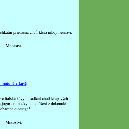
y
likátní přirozená chuť, která nikdy neunaví.
Množství:
y máčené v kávě
ré italské kávy s tradiční chuti křupavých
 jogurtem poskytne potěšení z dokonalé
Obohacené o omega3.
Množství: