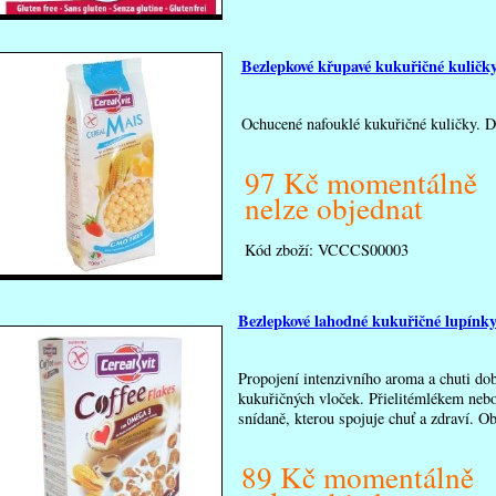
Bezlepkové křupavé kukuřičné kuličk
Ochucené nafouklé kukuřičné kuličky. De
97 Kč momentálně
nelze objednat
Kód zboží:
VCCCS00003
Bezlepkové lahodné kukuřičné lupínk
Propojení intenzivního aroma a chuti dob
kukuřičných vloček. Přielitémlékem nebo
snídaně, kterou spojuje chuť a zdraví. 
89 Kč momentálně