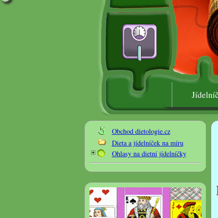
Jídelní
Obchod dietologie.cz
1x 
Dieta a jídelníček na míru
Ohlasy na dietní jídelníčky