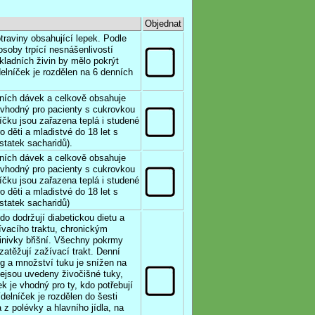
Objednat
traviny obsahující lepek. Podle
osoby trpící nesnášenlivostí
ladních živin by mělo pokrýt
delníček je rozdělen na 6 denních
nních dávek a celkově obsahuje
 vhodný pro pacienty s cukrovkou
níčku jsou zařazena teplá i studené
o děti a mladistvé do 18 let s
statek sacharidů).
nních dávek a celkově obsahuje
 vhodný pro pacienty s cukrovkou
níčku jsou zařazena teplá i studené
o děti a mladistvé do 18 let s
statek sacharidů)
do dodržují diabetickou dietu a
vacího traktu, chronickým
inivky břišní. Všechny pokrmy
zatěžují zažívací trakt. Denní
g a množství tuku je snížen na
ejsou uvedeny živočišné tuky,
k je vhodný pro ty, kdo potřebují
ídelníček je rozdělen do šesti
z polévky a hlavního jídla, na