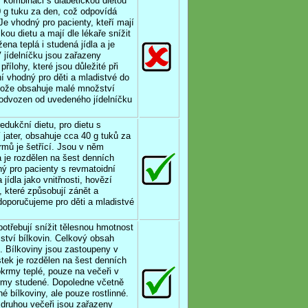
v kombinaci s diabetickou dietou
 g tuku za den, což odpovídá
Je vhodný pro pacienty, kteří mají
kou dietu a mají dle lékaře snížit
na teplá i studená jídla a je
 jídelníčku jsou zařazeny
řílohy, které jsou důležité při
ní vhodný pro děti a mladistvé do
rotože obsahuje malé množství
e odvozen od uvedeného jídelníčku
edukční dietu, pro dietu s
jater, obsahuje cca 40 g tuků za
mů je šetřící. Jsou v něm
a je rozdělen na šest denních
ný pro pacienty s revmatoidní
 jídla jako vnitřnosti, hovězí
 které způsobují zánět a
edoporučujeme pro děti a mladistvé
potřebují snížit tělesnou hmotnost
ství bílkovin. Celkový obsah
. Bílkoviny jsou zastoupeny v
stek je rozdělen na šest denních
okrmy teplé, pouze na večeři v
krmy studené. Dopoledne včetně
 bílkoviny, ale pouze rostlinné.
 druhou večeři jsou zařazeny