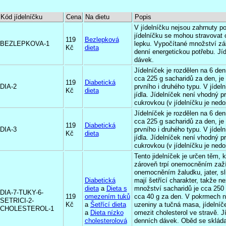
Kód jídelníčku
Cena
Na dietu
Popis
V jídelníčku nejsou zahrnuty po
jídelníčku se mohou stravovat 
119
Bezlepková
BEZLEPKOVA-1
lepku. Vypočítané množství zák
Kč
dieta
denní energetickou potřebu. Jí
dávek.
Jídelníček je rozdělen na 6 de
cca 225 g sacharidů za den, je
119
Diabetická
DIA-2
prvního i druhého typu. V jídel
Kč
dieta
jídla. Jídelníček není vhodný pr
cukrovkou (v jídelníčku je nedo
Jídelníček je rozdělen na 6 de
cca 225 g sacharidů za den, je
119
Diabetická
DIA-3
prvního i druhého typu. V jídel
Kč
dieta
jídla. Jídelníček není vhodný pr
cukrovkou (v jídelníčku je nedo
Tento jidelníček je určen těm, k
zároveň trpí onemocněním zaží
onemocněním žaludku, jater, sl
Diabetická
mají šetřící charakter, takže ne
dieta
a
Dieta s
množství sacharidů je cca 250 
DIA-7-TUKY-6-
119
omezením tuků
cca 40 g za den. V pokrmech n
SETRICI-2-
Kč
a
Šetřící dieta
uzeniny a tučná masa, jídelníče
CHOLESTEROL-1
a
Dieta nízko
omezit cholesterol ve stravě. J
cholesterolová
denních dávek. Oběd se skláda 