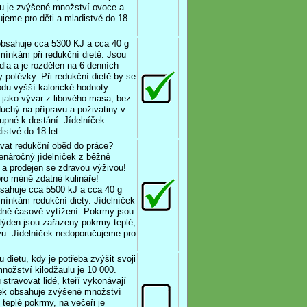
čku je zvýšené množství ovoce a
ujeme pro děti a mladistvé do 18
 obsahuje cca 5300 KJ a cca 40 g
mínkám při redukční dietě. Jsou
dla a je rozdělen na 6 denních
polévky. Při redukční dietě by se
du vyšší kalorické hodnoty.
jako vývar z libového masa, bez
uchý na přípravu a poživatiny v
pné k dostání. Jídelníček
istvé do 18 let.
vat redukční oběd do práce?
náročný jídelníček z běžně
 a prodejen se zdravou výživou!
pro méně zdatné kulináře!
bsahuje cca 5500 kJ a cca 40 g
mínkám redukční diety. Jídelníček
hodně časově vytížení. Pokrmy jsou
týden jsou zařazeny pokrmy teplé,
vu. Jídelníček nedoporučujeme pro
 dietu, kdy je potřeba zvýšit svoji
ožství kilodžaulu je 10 000.
stravovat lidé, kteří vykonávají
íček obsahuje zvýšené množství
teplé pokrmy, na večeři je