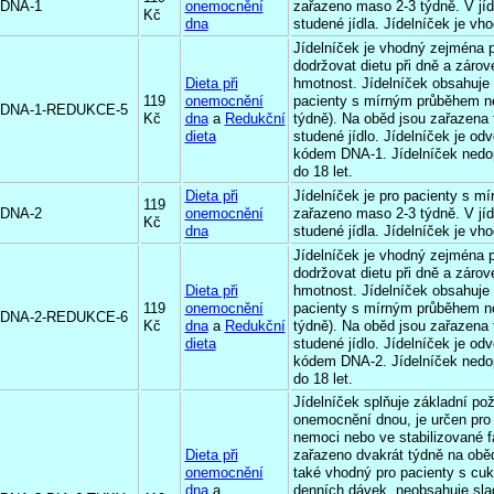
DNA-1
onemocnění
zařazeno maso 2-3 týdně. V jíd
Kč
dna
studené jídla. Jídelníček je vho
Jídelníček je vhodný zejména pr
dodržovat dietu při dně a zárove
Dieta při
hmotnost. Jídelníček obsahuje
119
onemocnění
pacienty s mírným průběhem n
DNA-1-REDUKCE-5
Kč
dna
a
Redukční
týdně). Na oběd jsou zařazena t
dieta
studené jídlo. Jídelníček je od
kódem DNA-1. Jídelníček nedop
do 18 let.
Dieta při
Jídelníček je pro pacienty s m
119
DNA-2
onemocnění
zařazeno maso 2-3 týdně. V jíd
Kč
dna
studené jídla. Jídelníček je vho
Jídelníček je vhodný zejména pr
dodržovat dietu při dně a zárove
Dieta při
hmotnost. Jídelníček obsahuje
119
onemocnění
pacienty s mírným průběhem n
DNA-2-REDUKCE-6
Kč
dna
a
Redukční
týdně). Na oběd jsou zařazena t
dieta
studené jídlo. Jídelníček je od
kódem DNA-2. Jídelníček nedop
do 18 let.
Jídelníček splňuje základní po
onemocnění dnou, je určen pro
nemoci nebo ve stabilizované 
Dieta při
zařazeno dvakrát týdně na oběd
onemocnění
také vhodný pro pacienty s cuk
dna
a
denních dávek, neobsahuje sla