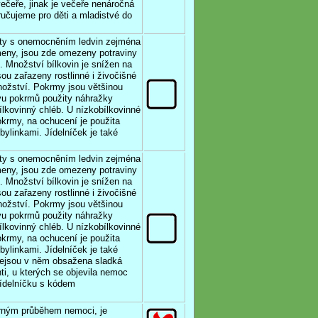
 večeře, jinak je večeře nenáročná
ručujeme pro děti a mladistvé do
enty s onemocněním ledvin zejména
meny, jsou zde omezeny potraviny
Množství bílkovin je snížen na
sou zařazeny rostlinné i živočišné
ožství. Pokrmy jsou většinou
avu pokrmů použity náhražky
lkovinný chléb. U nízkobílkovinné
okrmy, na ochucení je použita
bylinkami. Jídelníček je také
enty s onemocněním ledvin zejména
meny, jsou zde omezeny potraviny
Množství bílkovin je snížen na
sou zařazeny rostlinné i živočišné
ožství. Pokrmy jsou většinou
avu pokrmů použity náhražky
lkovinný chléb. U nízkobílkovinné
okrmy, na ochucení je použita
bylinkami. Jídelníček je také
 nejsou v něm obsažena sladká
nti, u kterých se objevila nemoc
jídelníčku s kódem
írným průběhem nemoci, je