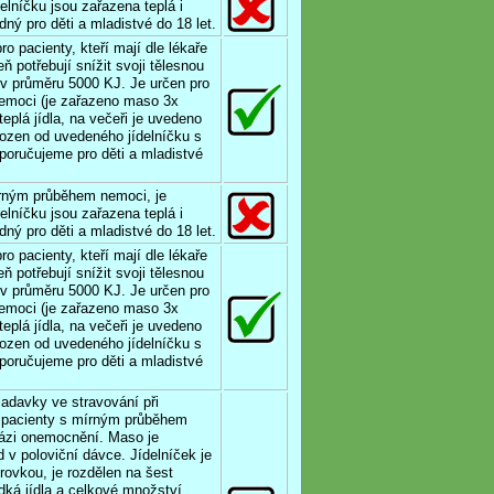
elníčku jsou zařazena teplá i
dný pro děti a mladistvé do 18 let.
o pacienty, kteří mají dle lékaře
ň potřebují snížit svoji tělesnou
 v průměru 5000 KJ. Je určen pro
emoci (je zařazeno maso 3x
eplá jídla, na večeři je uvedeno
vozen od uvedeného jídelníčku s
oručujeme pro děti a mladistvé
írným průběhem nemoci, je
elníčku jsou zařazena teplá i
dný pro děti a mladistvé do 18 let.
o pacienty, kteří mají dle lékaře
ň potřebují snížit svoji tělesnou
 v průměru 5000 KJ. Je určen pro
emoci (je zařazeno maso 3x
eplá jídla, na večeři je uvedeno
vozen od uvedeného jídelníčku s
oručujeme pro děti a mladistvé
žadavky ve stravování při
 pacienty s mírným průběhem
fázi onemocnění. Maso je
 v poloviční dávce. Jídelníček je
rovkou, je rozdělen na šest
dká jídla a celkové množství