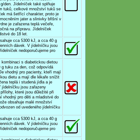
g/den. Jídelníček také splňuje
m tuků, celkové množství tuků se
ek má šetřící charakter, proto je
mocněním jater a slinivky břišní v
ýdne je zařazena teplá večeře,
očná na přípravu. Jídelníček
istvé do 18 let.
bsahuje cca 5300 kJ, a cca 40 g
denních dávek. V jídelníčku jsou
 Jídelníček nedoporučujeme pro
v kombinaci s diabetickou dietou
 g tuku za den, což odpovídá
Je vhodný pro pacienty, kteří mají
kou dietu a mají dle lékaře snížit
na teplá i studená jídla a je
 jídelníčku jsou zařazeny
řílohy, které jsou důležité při
ní vhodný pro děti a mladistvé do
rotože obsahuje malé množství
e odvozen od uvedeného jídelníčku
bsahuje cca 5300 kJ, a cca 40 g
denních dávek. V jídelníčku jsou
 Jídelníček nedoporučujeme pro