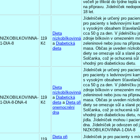
večeři je třikrát do týdne teplá
na přípravu. Jídelníček nedopo
18 let.
Jídelníček je určený pro paci
pro pacienty s ledvinovými ka
s vysokým obsahem šťavelanů. 
Dieta
cca 50 g za den. V jídelníčku j
NIZKOBILKOVINNA-
119
nízkobílkovinná
zdroje bílkovin v omezeném mn
1-DIA-8
Kč
a
Diabetická
zeleninové nebo jsou na přípr
dieta
masa. Občas je uveden nízkobí
diety se omezuje sůl a slané p
Solčanka, což je ochucená sůl 
vhodný pro diabetickou dietu.
Jídelníček je určený pro paci
pro pacienty s ledvinovými ka
s vysokým obsahem šťavelanů. 
cca 50 g za den. V jídelníčku j
Dieta
zdroje bílkovin v omezeném mn
nízkobílkovinná
zeleninové nebo jsou na přípr
NIZKOBILKOVINNA-
119
a
Diabetická
masa. Občas je uveden nízkobí
1-DIA-8-DNA-4
Kč
dieta
a
Dieta při
diety se omezuje sůl a slané p
onemocnění
Solčanka, což je ochucená sůl 
dna
vhodný pro diabetickou dietu,
jídla. Jídelníček mohou i pacie
dna. Jídelníček je odvozen od 
NIZKOBILKOVINNA-1-DIA-8
Dieta při
Jídelníček je pro pacienty s m
119