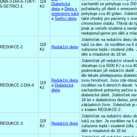
DNA-3-DIA-6-TUKY-
119
Diabetická
sacharidů se pohybuje cca 250 
5-SETRICI-1
Kč
dieta
a
Dieta s
požadavky při dietě s omezení
omezením tuků
pohybuje cca 40 g/den. Jídelníč
a
Šetřící dieta
také vhodný pro pacienty s one
chronickém stádiu. Třikrát do t
jinak je večeře studená a nenár
nedoporučujeme pro děti a mlad
Jídelníček na redukční dietu o
119
tuků za den. Je rozdělen na 6 
REDUKCE-2
Redukční dieta
Kč
zařazena teplá i studené jídla.
děti a mladistvé do 18 let.
Jídelníček při redukční stravě 
obsahuje cca 5500 KJ a cca 40
podmínkám při redukční dietě. 
dle lékaře předepsanou diabetic
Redukční dieta
svou hmotnost. Jsou zde obsaže
119
REDUKCE-2-DIA-4
a
Diabetická
rozdělen na 6 denních dávek. V
Kč
dieta
sacharidové potraviny pečivo a p
diabetické dietě. Jídelníček ne
18 let s diabetickou dietou, p
základních živin. Jídelníček j
s kódem REDUKCE-2.
Jídelníček na redukční dietu o
119
tuků za den. Je rozdělen na 6 
REDUKCE-3
Redukční dieta
Kč
zařazena teplá i studené jídla.
děti a mladistvé do 18 let.