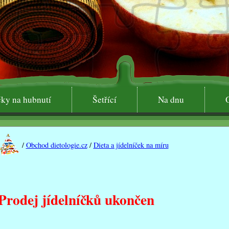
čky na hubnutí
Šetřící
Na dnu
Key1
/
Obchod dietologie.cz
/
Dieta a jídelníček na míru
Prodej jídelníčků ukončen