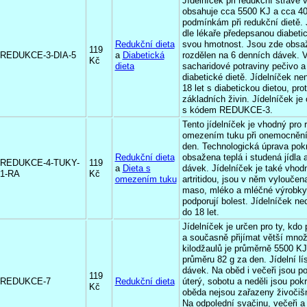
Jídelníček při redukční stravě 
obsahuje cca 5500 KJ a cca 40
podmínkám při redukční dietě. 
dle lékaře předepsanou diabetic
Redukční dieta
svou hmotnost. Jsou zde obsaže
119
REDUKCE-3-DIA-5
a
Diabetická
rozdělen na 6 denních dávek. V
Kč
dieta
sacharidové potraviny pečivo a p
diabetické dietě. Jídelníček ne
18 let s diabetickou dietou, p
základních živin. Jídelníček j
s kódem REDUKCE-3.
Tento jídelníček je vhodný pro r
omezením tuku při onemocnění 
den. Technologická úprava pokr
Redukční dieta
obsažena teplá i studená jídla 
REDUKCE-4-TUKY-
119
a
Dieta s
dávek. Jídelníček je také vhod
1-RA
Kč
omezením tuku
artritidou, jsou v něm vyloučena
maso, mléko a mléčné výrobky,
podporují bolest. Jídelníček n
do 18 let.
Jídelníček je určen pro ty, kdo 
a současně přijímat větší množ
kilodžaulů je průměrně 5500 KJ
průměru 82 g za den. Jídelní lí
dávek. Na oběd i večeři jsou p
119
REDUKCE-7
Redukční dieta
úterý, sobotu a neděli jsou po
Kč
oběda nejsou zařazeny živočišné
Na odpolední svačinu, večeři a