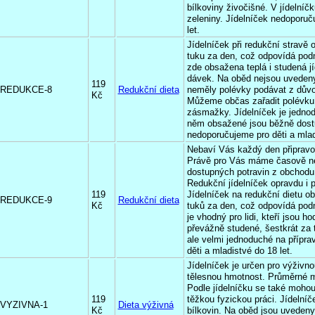
bílkoviny živočišné. V jídelní
zeleniny. Jídelníček nedoporuč
let.
Jídelníček při redukční stravě
tuku za den, což odpovídá pod
zde obsažena teplá i studená jí
dávek. Na oběd nejsou uvedeny 
119
REDUKCE-8
Redukční dieta
neměly polévky podávat z důvo
Kč
Můžeme občas zařadit polévku 
zásmažky. Jídelníček je jednod
něm obsažené jsou běžně dostu
nedoporučujeme pro děti a mlad
Nebaví Vás každý den připravo
Právě pro Vás máme časově ne
dostupných potravin z obchodu
Redukční jídelníček opravdu i 
119
Jídelníček na redukční dietu o
REDUKCE-9
Redukční dieta
Kč
tuků za den, což odpovídá pod
je vhodný pro lidi, kteří jsou 
převážně studené, šestkrát za 
ale velmi jednoduché na přípra
děti a mladistvé do 18 let.
Jídelníček je určen pro výživnou
tělesnou hmotnost. Průměrné mn
Podle jídelníčku se také mohou 
119
těžkou fyzickou práci. Jídeln
VYZIVNA-1
Dieta výživná
Kč
bílkovin. Na oběd jsou uvedeny 