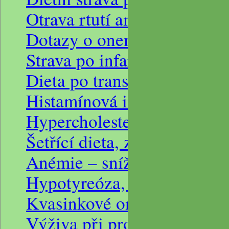
Otrava rtutí amalgámem
Dotazy o onemocnění srdc
Strava po infarktu
Dieta po transplantaci srdc
Histamínová intolerance na 
Hypercholesterolemie, hype
Šetřící dieta, zauzlenie črie
Anémie – snížená hladina 
Hypotyreóza, obezita, redu
Kvasinkové onemocněních 
Výživa při progredující Pa