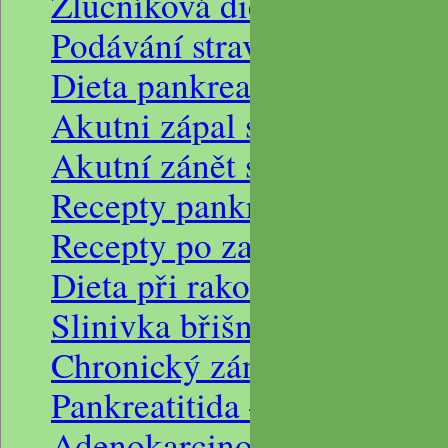
Žlučníková dieta recepty, j
Podávání stravy po akutním 
Dieta pankreatická, onemoc
Akutni zápal slinivky břisn
Akutní zánět slinivky
Recepty pankreatitida
Recepty po zanětu slinivky 
Dieta při rakovině slinivky 
Slinivka břišní, dieta po zá
Chronický zánět slinivky bř
Pankreatitida – zánět sliniv
Adenokarcinom pankreatu, 