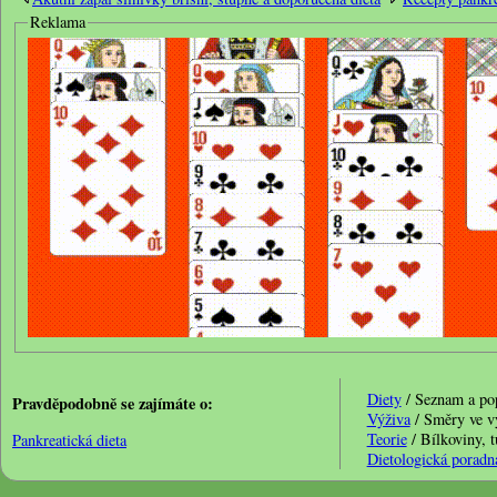
Reklama
Diety
/ Seznam a popi
Pravděpodobně se zajímáte o:
Výživa
/ Směry ve vý
Teorie
/ Bílkoviny, t
Pankreatická dieta
Dietologická poradn