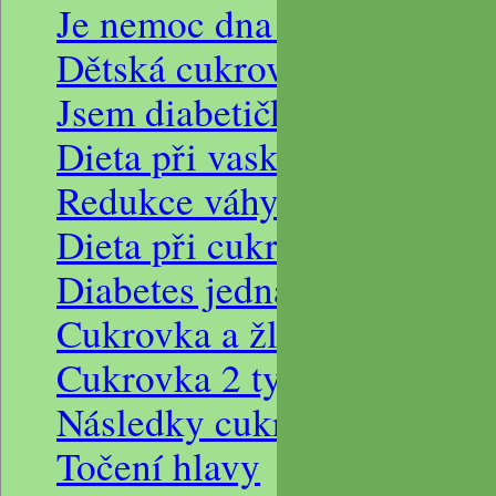
Je nemoc dna doživotní?
Dětská cukrovka
Jsem diabetička, jakou diet
Dieta při vaskulární nefros
Redukce váhy u diabetika
Dieta při cukrovce, diabetes
Diabetes jedna ledvina, jíd
Cukrovka a žlučníkové ka
Cukrovka 2 typu
Následky cukrovky, přízna
Točení hlavy