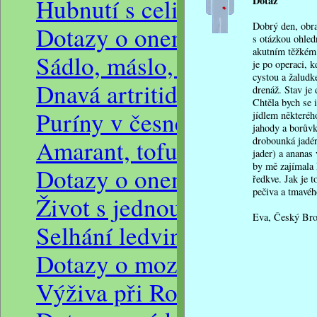
Hubnutí s celiakií po těhot
Dotaz
Dobrý den, obra
Dotazy o onemocnění dna, d
s otázkou ohled
akutním těžkém 
Sádlo, máslo, obiloviny při
je po operaci, 
cystou a žaludk
Dnavá artritida, alkoholick
drenáž. Stav je 
Chtěla bych se i
Puríny v česneku, konzuma
jídlem některéh
jahody a borůvk
drobounká jadé
Amarant, tofu a sója u vys
jader) a ananas
by mě zajímala
Dotazy o onemocnění ledv
ředkve. Jak je 
pečiva a tmavéh
Život s jednou ledvinou vl
Eva
,
Český Br
Selhání ledvin a kornatění 
Dotazy o mozkových onem
Výživa při Rostroušené skl