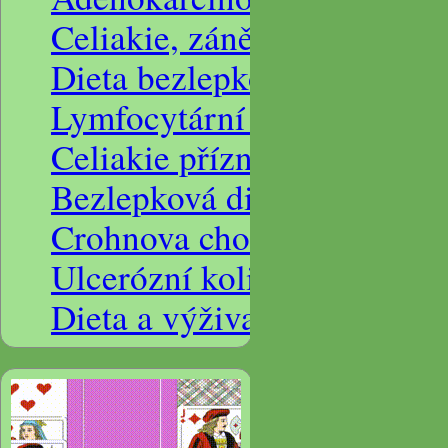
Celiakie, zánět žlučových c
Dieta bezlepková a ledvino
Lymfocytární kolitida, hype
Celiakie příznaky
Bezlepková dieta diagnóza, 
Crohnova choroba a dieta
Ulcerózní kolitida a dieta
Dieta a výživa při ulcerozní