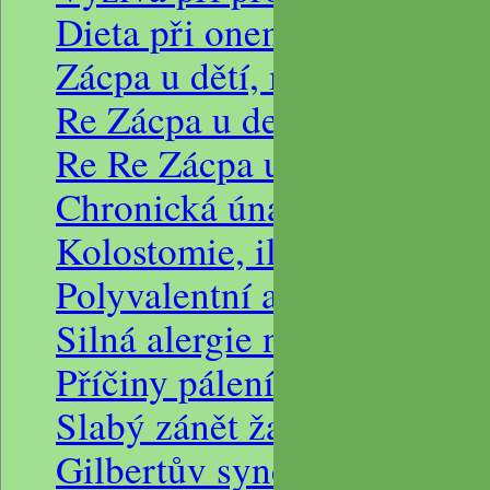
Dieta při onemocnění GERD 
Zácpa u dětí, možné příčiny 
Re Zácpa u detí, možné příč
Re Re Zácpa u detí, možné p
Chronická únava, dietní re
Kolostomie, ileostomie, tlus
Polyvalentní alergie
Silná alergie na lepek, svěd
Příčiny pálení žáhy a bolest
Slabý zánět žaludku, jídeln
Gilbertův syndrom a výživa