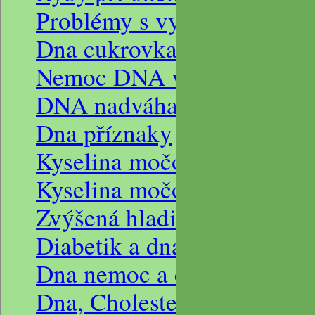
Problémy s vysokým tlake
Dna cukrovka a vysoký krev
Nemoc DNA ve dvaceti let
DNA nadváha a vysoký tla
Dna příznaky
Kyselina močová dna
Kyselina močová hodnoty
Zvýšená hladina kyseliny m
Diabetik a dna
Dna nemoc a cholesterol
Dna, Cholesterol, Hypertenz