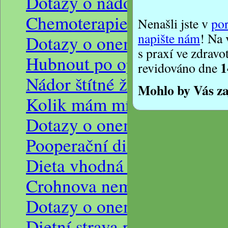
Dotazy o nádorových onemo
Chemoterapie po rakovinu p
Nenašli jste v
po
napište nám
! Na 
Dotazy o onemocnění štítné
s praxí ve zdravo
Hubnout po operaci štítné ž
1
revidováno dne
Nádor štítné žlázy s hypo
Mohlo by Vás za
Kolik mám mít příjem kalori
Dotazy o onemocnění střev
Pooperační dieta po laparos
Dieta vhodná při divertikul
Crohnova nemoc, plynatost 
Dotazy o onemocnění žalu
Dietní strava při zánětu ža