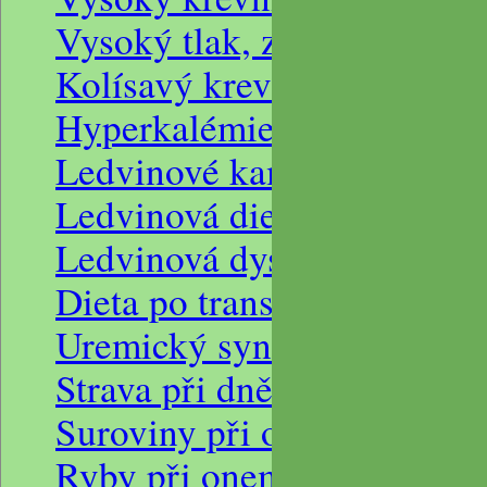
Vysoký tlak, zvýšená hladi
Kolísavý krevní tlak, nedos
Hyperkalémie snížená funk
Ledvinové kameny, ledvinov
Ledvinová dieta, draslík v 
Ledvinová dysfunkce a cuk
Dieta po transplantaci ledvi
Uremický syndrom a dopor
Strava při dně
Suroviny při onemocnění 
Ryby při onemocnění dnou