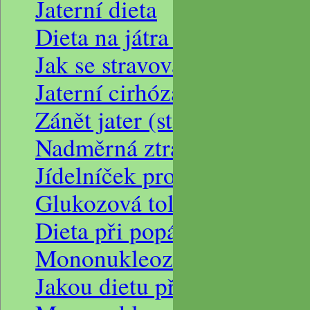
Jaterní dieta
Dieta na játra a divertikulit
Jak se stravovat při cirhóze
Jaterní cirhóza, jaterní diet
Zánět jater (steatóza), vře
Nadměrná ztráta bílkovin
Jídelníček pro alergika
Glukozová tolerance
Dieta při popáleninách
Mononukleoza dieta
Jakou dietu při mononukle