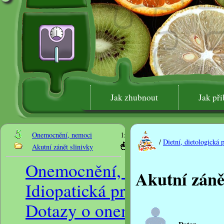
Jak zhubnout
Jak při
Onemocnění, nemoci
1x Key1
/
Dietní, dietologická 
Akutní zánět slinivky
Onemocnění, nemoci
Akutní záně
Idiopatická proktokolitida a
Dotazy o onemocnění celia