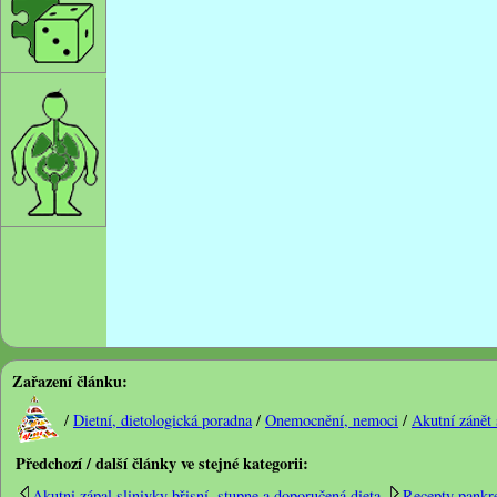
Zařazení článku:
/
Dietní, dietologická poradna
/
Onemocnění, nemoci
/
Akutní zánět 
Předchozí / další články ve stejné kategorii:
Akutni zápal slinivky břisní, stupne a doporučená dieta
Recepty pankre