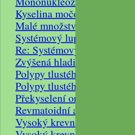
Mononukleozu, borelioza, d
Kyselina močová v krvi
Malé množství bílkovin v k
Systémový lupus a dieta (S
Re: Systémový lupus a diet
Zvýšená hladina cukru v m
Polypy tlustého střeva léčb
Polypy tlustého střeva, diet
Překyselení organismu
Revmatoidní artritida, vyso
Vysoký krevní tlak po poro
Vysoký krevní tlak a ledvi