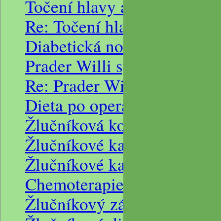
Točení hlavy a nevolnost, p
Re: Točení hlavy a nevolnos
Diabetická noha dieta
Prader Willi syndrom a diab
Re: Prader Willi syndrom a 
Dieta po operaci žlučních
Žlučníková kolika, zánět ž
Žlučníkové kameny
Žlučníkové kameny a nízko
Chemoterapie a žlučník
Žlučníkový záchvat a dieta