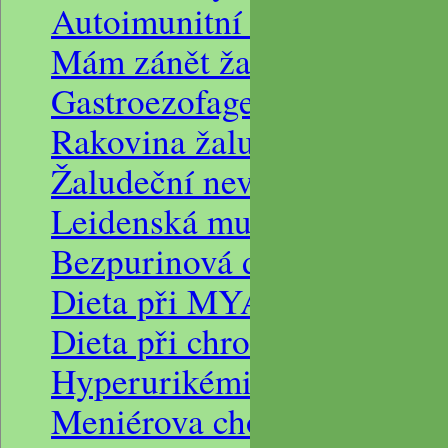
Autoimunitní hepatitida a ž
Mám zánět žaludku, dvaná
Gastroezofageální refluxní 
Rakovina žaludku, dieta po
Žaludeční nevolnost bolesti
Leidenská mutace a nadváh
Bezpurinová dieta
Dieta při MYASTENIE GR
Dieta při chronické renální
Hyperurikémie, dyslipopro
Meniérova choroba