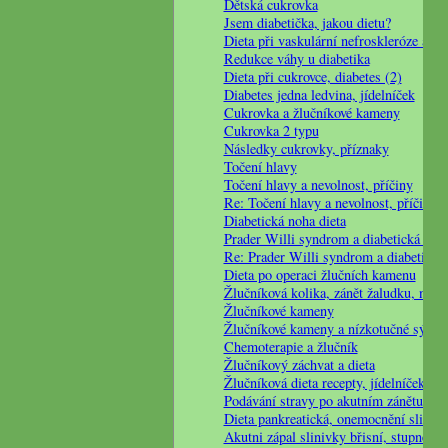
Dětská cukrovka
Jsem diabetička, jakou dietu?
Dieta při vaskulární nefroskleróze a di
Redukce váhy u diabetika
Dieta při cukrovce, diabetes (2)
Diabetes jedna ledvina, jídelníček
Cukrovka a žlučníkové kameny
Cukrovka 2 typu
Následky cukrovky, příznaky
Točení hlavy
Točení hlavy a nevolnost, příčiny
Re: Točení hlavy a nevolnost, příčiny
Diabetická noha dieta
Prader Willi syndrom a diabetická diet
Re: Prader Willi syndrom a diabetická 
Dieta po operaci žlučních kamenu
Žlučníková kolika, zánět žaludku, nad
Žlučníkové kameny
Žlučníkové kameny a nízkotučné sýry
Chemoterapie a žlučník
Žlučníkový záchvat a dieta
Žlučníková dieta recepty, jídelníček
Podávání stravy po akutním zánětu slin
Dieta pankreatická, onemocnění slinivk
Akutni zápal slinivky břisní, stupne a 