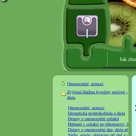
Jak zh
1
Onemocnění, nemoci
K
Zvýšená hladina kyseliny močové –
dieta
Onemocnění, nemoci
Idiopatická proktokolitida a dieta
Dotazy o onemocnění celiakií
Hubnutí s celiakií po těhotenství, bezl
Dotazy o onemocnění dna, dieta při dn
Sádlo, máslo, obiloviny při dně a cukr