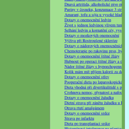
Dnavá artritida, alkoholické pivo při dn
Puríny v česneku, konzumace 3 strouž
Amarant, tofu a sója u vysoké hladiny
Dotazy o onemocnění ledvin
Život s jednou ledvinou vlivem tumoru
Selhání ledvin a kornatění cév, vysoký 
Dotazy o mozkových onemocnění
Výživa při Rostroušené skleróze
Dotazy o nádorových onemocněních – ra
Chemoterapie po rakovinu prsu, hyster
Dotazy o onemocnění štítné žlázy
Hubnout po operaci štítné žlázy a přek
Nádor štítné žlázy s hypoechogenním 
Kolik mám mít příjem kalorii za den u 
Dotazy o onemocnění střev
Pooperační dieta po laparoskopické ope
Dieta vhodná při divertikulitidě s perf
Crohnova nemoc, plynatost a nafouknutí
Dotazy o onemocnění žaludku
Dietní strava při zánětu žaludku u Heli
Otrava rtutí amalgámem
Dotazy o onemocnění srdce
Strava po infarktu
Dieta po transplantaci srdce
Histamínová intolerance na pšenicu, va