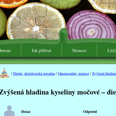
ubnout
Jak přibrat
Nemoci
Léči
x
/
Dietní, dietologická poradna
/
Onemocnění, nemoci
/
Zvýšená hladina
ey1
Zvýšená hladina kyseliny močové – die
epkové potraviny
ě
Dotaz
Odpověd
ovce