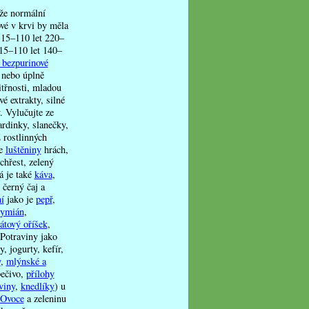
že normální
vé v krvi by měla
 15–110 let 220–
 15–110 let 140–
ě bezpurinové
 nebo úplně
itřnosti, mladou
é extrakty, silné
. Vylučujte ze
rdinky, slanečky,
Z rostlinných
te
luštěniny
hrách,
 chřest, zelený
á je také
káva
,
 černý čaj a
í
jako je
pepř
,
tymián
,
tový oříšek
,
 Potraviny jako
 jogurty, kefír,
y
,
mlýnské a
pečivo,
přílohy
viny
,
knedlíky
) u
Ovoce
a zeleninu