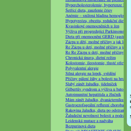
Hypercholesterolemie, hypertenze III
Šetřící dieta, zauzlenie čriev
Anémie – snížená hladina hemoglobinu
Hypotyreóza, obezita, redukční dieta
Kvasinkové onemocněních u žen
Výživa při progredující Parkinsonově 
Dieta při onemocnění GERD (gastroezof
Zácpa u dětí, možné příčiny a jak léčit
Re Zácpa u detí, možné příčiny a jak lé
Re Re Zácpa u detí, možné příčiny a jak
Chronická únava, dietní režim
Kolostomie, ileostomie, tlusté střevo
Polyvalentní alergie
Silná alergie na lepek, svědění
Příčiny pálení žáhy a bolesti na hrudi
Slabý zánět žaludku, jídelníček
Gilbertův syndrom a výživa u batolete
Autoimunitní hepatitida a žlučník
Mám zánět žaludku, dvanácterníku…
Gastroezofageální refluxní choroba jíc
Rakovina žaludku, dieta po odstranění 
Žaludeční nevolnost bolesti a podrážde
Leidenská mutace a nadváha
Bezpurinová dieta