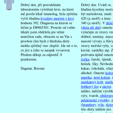
ě
Dobrý den, při pravidelnám
Dobrý den. Uvádí se, 
ky denně u dny
laboratorním vyšetření krve, na které
hladina kyseliny močo
 kyseliny močové
mě posílá lékař imunolog, byla zjištěna
být následovná, muži:
vyšší hladina
kyseliny močové v krvi
420 (μ mol/l) a ženy:
hodnota 392. Diagnoza na kterou se
340 (μ mol/l). V
diet
tlak
léčím je D890/J301. Protože od svého
(
dieta při dně
) omezte
lékaře jsem obdržela jen velmi
vylučujte ze stravy vn
neurčitou radu, obracím se na Vás s
drůbež, uzeniny, masov
kovina a dieta
prosbou čím bych z hlediska diety
masové vývary a šťávy
ektomie, přípravky na hubnutí
mohla zjištěný stav zlepšit. Jde mi o to,
stravy mořské ryby, sa
co jíst a čeho se naopak vyvarovat.
kaviár, sardelky atp. 
yselení žaludku
Předem děkuji za odpověď. S
poživatin úplně omez
lemem
pozdravem.
čočku
, fazole, špenát,
snížené funkce štítné žlázy?
hrášek, fíky. Nevhodn
Dagmar
,
Beroun
kakao, čokoláda, silný
raci slepého střeva
alkohol. Omezte
kořen
orací a abscesem
paprika
,
nové koření
,
 po jídle
muškátový květ
,
mušká
bobkový list
a
zázvor
.
cobacter pylori
mléko, mléčné výrobky,
sýry, tvaroh,
obilovin
pekárenské výrobky
, 
(
brambory
,
rýže
,
těsto
této diety můžete jíst.
jcia a mlieko