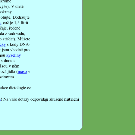
 (kromě
výše). V dietě
 pokrmy
olujte. Dodržujte
m
, což je 1,5 litrů
čaje, ředěné
oda z vodovodu,
o střídat). Můžete
íčky
s kódy DNA-
y jsou vhodné pro
inou
kyseliny
 s dnou s
Jsou v něm
ová jídla (
maso
v
ozdravem
dakce dietologie.cz
nutriční
m
! Na vaše dotazy odpovídají zkušené