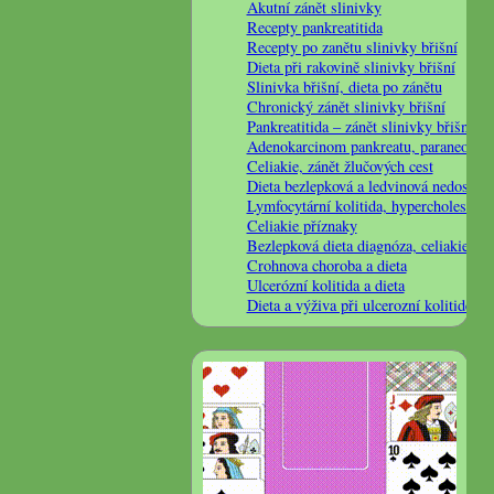
Akutní zánět slinivky
Recepty pankreatitida
Recepty po zanětu slinivky břišní
Dieta při rakovině slinivky břišní
Slinivka břišní, dieta po zánětu
Chronický zánět slinivky břišní
Pankreatitida – zánět slinivky břišní
Adenokarcinom pankreatu, paraneoblas
Celiakie, zánět žlučových cest
Dieta bezlepková a ledvinová nedostate
Lymfocytární kolitida, hypercholestero
Celiakie příznaky
Bezlepková dieta diagnóza, celiakie
Crohnova choroba a dieta
Ulcerózní kolitida a dieta
Dieta a výživa při ulcerozní kolitidě