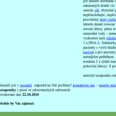
jíst můžete normálně
zakázaných druhů viz 
omezte
sůl
, zbytečně
nepřekořeňujte, nepřes
pravidelný
pitný reži
tekutin denně (ovocné 
chorobě
ovocné džusy, pitná v
ageální refluxní choroba)
minerální vody – nutn
vyzkoušet naše
jídeln
čit
1 a DNA-2. Jídelníčk
 léčit
pacienty s vyšší hlad
močové
a pro pacienty
mírnějším průběhem. 
uvedena 2 x týdně mas
poloviční dávce). S p
nutriční terapeutka re
Nenašli jste v
poradně
odpověď na Váš problém?
kontaktujte nás
–
napište ná
terapeutky
s praxí ve zdravotnických zařízeních.
nu
22.10.2010
revidováno dne
žaludku
ní břicha
Mohlo by Vás zajímat: