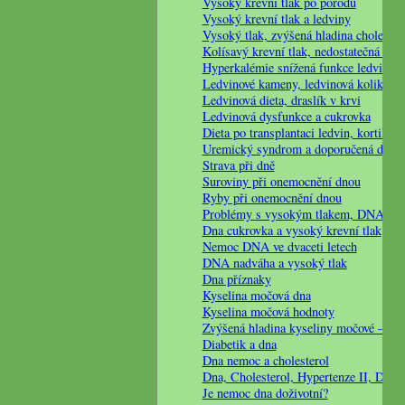
Vysoký krevní tlak po porodu
Vysoký krevní tlak a ledviny
Vysoký tlak, zvýšená hladina cholester
Kolísavý krevní tlak, nedostatečná fun
Hyperkalémie snížená funkce ledvin
Ledvinové kameny, ledvinová kolika di
Ledvinová dieta, draslík v krvi
Ledvinová dysfunkce a cukrovka
Dieta po transplantaci ledvin, kortikost
Uremický syndrom a doporučená dieta
Strava při dně
Suroviny při onemocnění dnou
Ryby při onemocnění dnou
Problémy s vysokým tlakem, DNA a n
Dna cukrovka a vysoký krevní tlak
Nemoc DNA ve dvaceti letech
DNA nadváha a vysoký tlak
Dna příznaky
Kyselina močová dna
Kyselina močová hodnoty
Zvýšená hladina kyseliny močové – die
Diabetik a dna
Dna nemoc a cholesterol
Dna, Cholesterol, Hypertenze II, Diabe
Je nemoc dna doživotní?