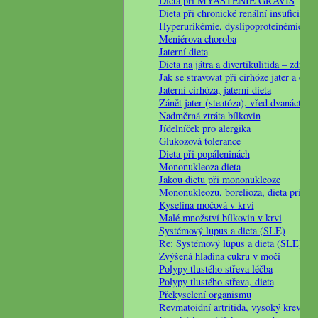
Dieta při MYASTENIE GRAVIS
Dieta při chronické renální insuficienc
Hyperurikémie, dyslipoproteinémie a 
Meniérova choroba
Jaterní dieta
Dieta na játra a divertikulitida – zdravá
Jak se stravovat při cirhóze jater a cukr
Jaterní cirhóza, jaterní dieta
Zánět jater (steatóza), vřed dvanáctern
Nadměrná ztráta bílkovin
Jídelníček pro alergika
Glukozová tolerance
Dieta při popáleninách
Mononukleoza dieta
Jakou dietu při mononukleoze
Mononukleozu, borelioza, dieta pri can
Kyselina močová v krvi
Malé množství bílkovin v krvi
Systémový lupus a dieta (SLE)
Re: Systémový lupus a dieta (SLE)
Zvýšená hladina cukru v moči
Polypy tlustého střeva léčba
Polypy tlustého střeva, dieta
Překyselení organismu
Revmatoidní artritida, vysoký krevní t