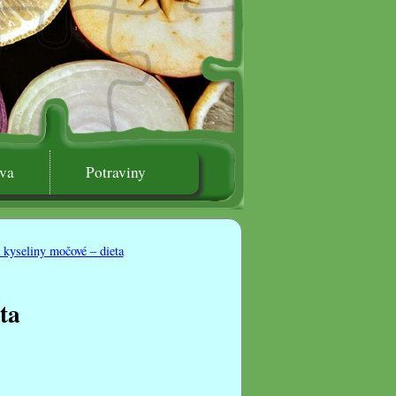
va
Potraviny
 kyseliny močové – dieta
ta